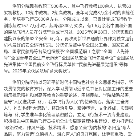
洛阳分院现有教职工500多人，其中飞行教师100余人，执管63
架初教机、10架中教机、2架高教机，全年可完成8万余小时的训练任
务，年培养飞行员600名左右。分院成立以来，已累计完成飞行教学
训练超过157.7万小时，起降超330万架次，有1.5万余名中国和外国
的民航飞行人员在分院毕业或学习过。2025年8月28日，分院实现自
建院以来的第62个安全飞行年，再次刷新世界通航业界作为独立运行
机构最好的安全运行纪录。分院先后被中华全国总工会、国家安监
局、国家民航局等各级组织授予“全国模范职工之家”“全国工人先锋
号”“全国青年安全生产示范岗”“全国民航安全飞行先进单位”“全国民航
先进集体”“全国民航安全飞行标兵单位”“民航先进基层党组织”等称
号。2025年荣获民航局“蓝天奖状”。
洛阳分院坚持以习近平新时代中国特色社会主义思想为指导，坚
决贯彻党的教育方针，深入学习贯彻习近平总书记对民航工作的重要
指示批示精神和对高等教育的重要论述，围绕民航、学院战略部署，
坚守“人民送我学飞行，我学飞行为人民”的使命初心，落实“三全育
人”，推动构建“大思政”，将政治引导、精神塑造、文化养成、实践锻
炼与飞行学生准军事化管理紧密融合，立足飞行技术一流专业建设，
积极推进中国民航飞行员技能全生命周期管理体系建设，着力打造以
“政治过硬、作风严谨、技术精湛、感恩至善”为内核的“洛阳造”育人
品牌，努力营造“立德树人、潜心育人”的良好氛围，让尊师重教、爱