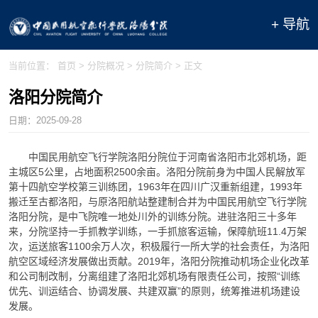
+ 导航
当前位置：
首页
>
分院概况
>
分院简介
> 正文
洛阳分院简介
日期：
2025-09-28
中国民用航空飞行学院洛阳分院位于河南省洛阳市北郊机场，距
主城区5公里，占地面积2500余亩。洛阳分院前身为中国人民解放军
第十四航空学校第三训练团，1963年在四川广汉重新组建，1993年
搬迁至古都洛阳，与原洛阳航站整建制合并为中国民用航空飞行学院
洛阳分院，是中飞院唯一地处川外的训练分院。进驻洛阳三十多年
来，分院坚持一手抓教学训练，一手抓旅客运输，保障航班11.4万架
次，运送旅客1100余万人次，积极履行一所大学的社会责任，为洛阳
航空区域经济发展做出贡献。2019年，洛阳分院推动机场企业化改革
和公司制改制，分离组建了洛阳北郊机场有限责任公司，按照“训练
优先、训运结合、协调发展、共建双赢”的原则，统筹推进机场建设
发展。