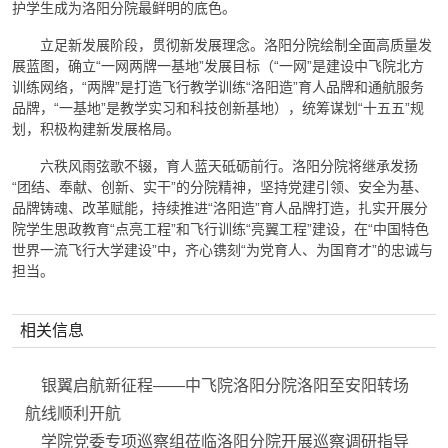
护学生成为洛阳分院最鲜明的底色。
立足新发展阶段，贯彻新发展理念。洛阳分院绘制全面高质量发
展蓝图，确立“一网两牌一基地”发展目标（“一网”是建设中飞院北方
训练网络，“两牌”是打造飞行教学训练“洛阳造”育人品牌和通航服务
品牌，“一基地”是教学实习和科技创新基地），统筹谋划“十五五”规
划，积极构建新发展格局。
六秩风雨弦歌不辍，育人蓝天砥砺前行。洛阳分院将继承发扬
“团结、奉献、创新、实干”的分院精神，坚持党建引领、安全为基、
品牌铸魂、改革赋能，持续推进“洛阳造”育人品牌打造，扎实开展分
院学生思政教育“点亮工程”和飞行训练“亮翼工程”建设，在“中国特色
世界一流飞行大学建设”中，齐心镌刻“为党育人、为国育才”的忠诚与
担当。
相关信息
银翼启航新征程——中飞院洛阳分院洛阳至安阳转场
航线顺利开航
学院党委专项巡察组莅临洛阳分院开展巡察调研指导