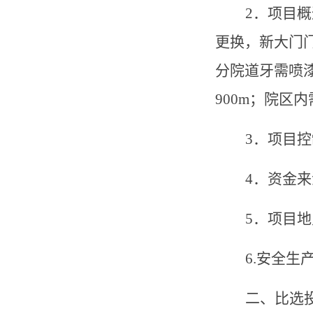
2
．项目概
更换，新大门
分院道牙需喷
900m
；院区内
3
．项目控
4
．资金来
5
．项目地
6.
安全生
二、比选