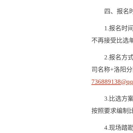
四、报名
1.
报名时
不再接受比选
2.
报名方
司名称
+
洛阳分
736889138@qq
3.
比选方
按照要求编制
4.
现场踏