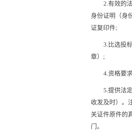
2.
有效的
身份证明（身
证复印件
;
3.
比选投
章）
;
4.
资格要
5.
提供法
收发及时）。
关证件原件的
门。