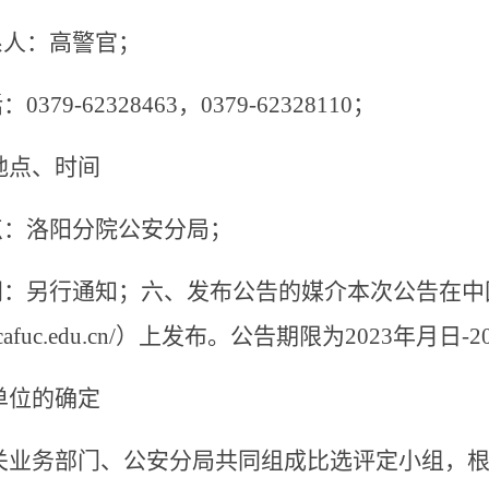
系人：高警官；
话：
0379-62328463
，
0379-62328110
；
地点、时间
点：洛阳分院公安分局；
间：另行通知；六、发布公告的媒介本次公告在中
afuc.edu.cn/
）上发布。公告期限为
2023
年月日
-2
单位的确定
关业务部门、公安分局共同组成比选评定小组，