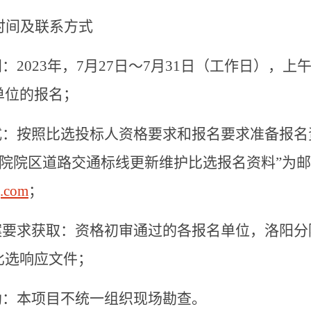
时间及联系方式
间：
2023
年，
7
月
27
日～
7
月
31
日（工作日），上
单位的报名；
式：按照比选投标人资格要求和报名要求准备报名
院院区道路交通标线更新维护比选报名资料”为
.com
；
案要求获取：资格初审通过的各报名单位，洛阳分
比选响应文件；
勘：本项目不统一组织现场勘查。