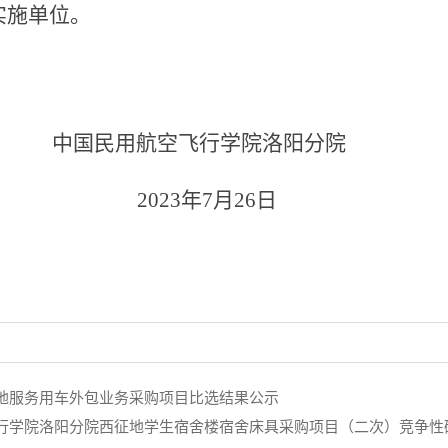
实施单位。
中国民用航空飞行学院洛阳分院
2023
年
7
月
26
日
地服务用车外包业务采购项目比选结果公示
行学院洛阳分院西征地学生宿舍楼宿舍床具采购项目（二次）竞争性