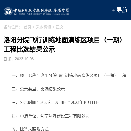
+ 导航
当前位置：
首页
>
采购资讯
> 正文
洛阳分院飞行训练地面演练区项目（一期）
工程比选结果公示
日期：
2023-10-08
一、项目名称：洛阳分院飞行训练地面演练区项目（一期）工程
二、公示类型：比选结果公示
三、公示时间：
202
3
年
10
月
8
日至
202
3
年
10
月
11
日
四、中选单位：河南
沐瀚
建设工程有限公司
五、比选人联系方式