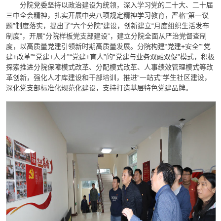
分院党委坚持以政治建设为统领，深入学习党的二十大、二十届
三中全会精神，扎实开展中央八项规定精神学习教育，严格“第一议
题”制度落实，提出了“六个分院”建设，创新建立“月度组织生活发布
制度”，开展“分院样板党支部建设”，建立分院全面从严治党督查制
度，以高质量党建引领新时期高质量发展。分院构建“党建+安全”“党
建+改革”“党建+人才”“党建+育人”的“党建与业务双融双促”模式，积极
探索推进分院保障模式改革、分配模式改革、人事绩效管理模式等改
革创新，强化人才库建设和干部培训，推进“一站式”学生社区建设，
深化党支部标准化规范化建设，支持打造基层特色党建品牌。