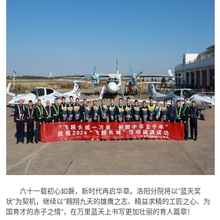
六十一载初心如磐，新时代再启华章。洛阳分院将以"蓝天奖
状"为契机，继续以"翱翔九天的雄鹰之志、精益求精的工匠之心、为
国育才的赤子之情"，在万里蓝天上书写更加壮丽的育人篇章！