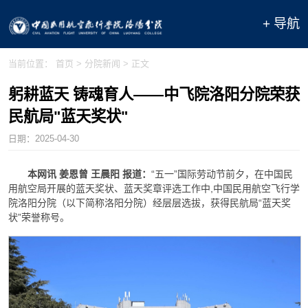
+ 导航
当前位置：
首页
>
分院新闻
> 正文
躬耕蓝天 铸魂育人——中飞院洛阳分院荣获
民航局"蓝天奖状"
日期：
2025-04-30
本网讯 姜恩曾 王晨阳 报道：
“五一”国际劳动节前夕，在中国民
用航空局开展的蓝天奖状、蓝天奖章评选工作中,中国民用航空飞行学
院洛阳分院（以下简称洛阳分院）经层层选拔，获得民航局“蓝天奖
状”荣誉称号。