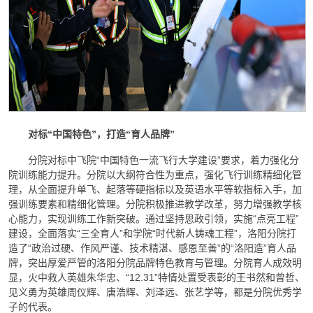
对标“中国特色”，打造“育人品牌”
分院对标中飞院“中国特色一流飞行大学建设”要求，着力强化分
院训练能力提升。分院以大纲符合性为重点，强化飞行训练精细化管
理，从全面提升单飞、起落等硬指标以及英语水平等软指标入手，加
强训练要素和精细化管理。分院积极推进教学改革，努力增强教学核
心能力，实现训练工作新突破。通过坚持思政引领，实施“点亮工程”
建设，全面落实“三全育人”和学院“时代新人铸魂工程”，洛阳分院打
造了“政治过硬、作风严谨、技术精湛、感恩至善”的“洛阳造”育人品
牌，突出厚爱严管的洛阳分院品牌特色教育与管理。分院育人成效明
显，火中救人英雄朱华忠、“12.31”特情处置受表彰的王书然和曾哲、
见义勇为英雄周仪辉、唐浩辉、刘泽远、张艺学等，都是分院优秀学
子的代表。