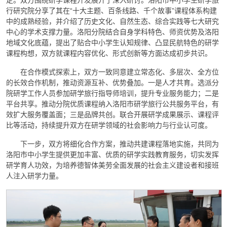
定。双方围绕研学课程开发展开了深入研讨。洛阳市中小学生研学旅
行研究院分享了其在“十大主题、百条线路、千个故事”课程体系构建
中的成熟经验，并介绍了历史文化、自然生态、综合实践等七大研究
中心的学术支撑力量。洛阳分院结合自身学科特色、师资优势及洛阳
地域文化底蕴，提出了贴合中小学生认知规律、凸显民航特色的研学
课程构想，双方就课程内容优化、形式创新等方面达成初步共识。
在合作模式探索上，双方一致同意建立常态化、多层次、全方位
的长效合作机制，推动资源互补、优势叠加。一是人才共育。选派分
院研学工作人员参加研学旅行指导师培训，提升专业服务能力；二是
平台共享。推动分院优质课程纳入洛阳市研学旅行公共服务平台，有
效扩大服务覆盖面；三是品牌共创。联合开展研学成果展示、课程评
比等活动，持续提升双方在研学领域的社会影响力与行业认可度。
下一步，双方将细化合作方案，推动共建课程落地实施，共同为
洛阳市中小学生提供更加丰富、优质的研学实践教育服务，切实发挥
研学育人功效，为培养德智体美劳全面发展的社会主义建设者和接班
人注入研学力量。