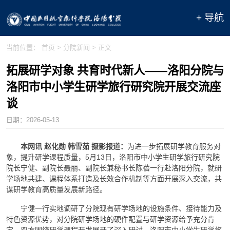
+ 导航
当前位置：
首页
>
分院新闻
> 正文
拓展研学对象 共育时代新人——洛阳分院与
洛阳市中小学生研学旅行研究院开展交流座
谈
日期：
2026-05-13
本网讯 赵化勋 韩雪茹 摄影报道：
为进一步拓展研学教育服务对
象，提升研学课程质量，5月13日，洛阳市中小学生研学旅行研究院
院长宁健、副院长聂丽、副院长兼秘书长陈蓓一行赴洛阳分院，就研
学场地共建、课程体系打造及长效合作机制等方面开展深入交流，共
谋研学教育高质量发展新路径。
宁健一行实地调研了分院现有研学场地的设施条件、接待能力及
特色资源优势，对分院研学场地的硬件配置与研学资源给予充分肯