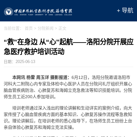
+ 导航
当前位置：
首页
>
分院新闻
> 正文
“救”在身边 从“心”起航——洛阳分院开展应
急医疗救护培训活动
日期：
2025-06-13
本网讯 杨雷 周玉详 摄影报道：
6月12日，洛阳分院邀请洛阳市
河科大二附院心内专家及体检中心医护人员在分院问礼厅组织开展心
脑血管疾病防治、心肺复苏和海姆立克急救法等知识技能培训。分院
师生员工近200人参加培训。
培训老师通过深入浅出的理论讲解和生动详实的案例介绍，向大
家传授了心脑血管疾病方面的基本知识、心肺复苏操作流程等急救知
识。理论讲解后，在培训老师的悉心指导下，在场师生员工纷纷上台
亲自体验心肺复苏和海姆立克法实操。