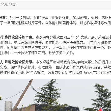
：
2026-03-31
报道：
为进一步巩固并深化“准军事化管理强化月”活动成效，近日，洛阳
了一堂团队建设实践探索课，以体能训练强健体魄、以协作攻坚锤炼作风
行 协同攻坚淬炼本色。
本次课程分批次面向三个飞行大队开展，采用沉
训项目，重点锤炼团队信任、协作配合与快速决策能力。同学们分组协作
性、团队执行力与应急应变能力，让准军事化作风在实践中内化于心、外
拼搏中进一步拉近了师生距离、融洽了师生关系。
力 阵地效能全面升级。
本次课程严格对标教育部与学院大学生体质提升工
实践。课程将体质提升、心理赋能、团队建设与作风养成有机融合，持续
硬作风践行“洛阳造”育人标准，为着力培养新时代民航飞行人才筑牢坚实