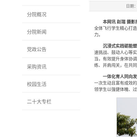
日期
分院概况
本网讯 赵瑞 摄影
全体飞行学生精心打造
分院新闻
力。
沉浸式实践砺能塑
党政公告
速挑战、鼓动人心等实
当，有效提升身体协调
练、并肩闯关，在共同
采购资讯
一体化育人同向发
一次生动且富有成效的
校园生活
领学生以强健体魄、过
二十大专栏