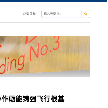
纪委信箱
协作砺能铸强飞行根基