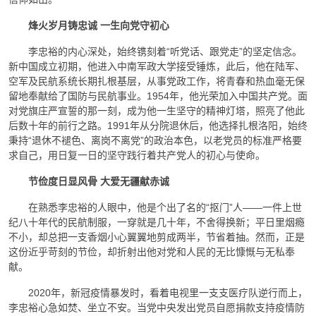
烽火岁月铸忠诚 一生向党守初心
李忠裕的内心深处，始终镌刻着“听党话、跟党走”的坚定信念。
新中国成立初期，他进入中南军政大学接受锤炼，此后，他在陆军、
空军及民航系统长期扎根基层，从事党政工作，将青春和热血毫无保
留地奉献给了国防与民航事业。1954年，他光荣加入中国共产党。面
对党旗庄严宣誓的那一刻，成为他一生坚守的精神灯塔，照亮了他此
后数十年的前行之路。1991年从分院退休后，他选择扎根洛阳，始终
秉持“退休不褪色、离岗不离党”的政治本色，以老党员的标准严格要
求自己，用日复一日的坚守践行着共产党人的初心与使命。
节俭度日显风骨 大爱无疆献赤诚
在熟悉李忠裕的人眼中，他是个出了名的“抠门”人——一件上世
纪八十年代的民航制服，一穿就是几十年，不舍得换新；平日里烟瘾
不小，却总把一支香烟小心翼翼地剪成两半，节省着抽。然而，正是
这份近乎苛刻的节俭，却折射出他对党和人民的无比慷慨与无私奉
献。
2020年，新冠疫情暴发时，看着电视里一支支医疗队逆行而上，
李忠裕心急如焚、坐立不安。当党中央发出党员自愿捐款支持疫情防