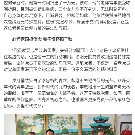
控的号召时，他第一时间捐出了一万元。彼时，他的老伴常年饱受哮
喘折磨，且刚被诊断出重病；三个女儿均不在身边，无法时刻照料；
自己身体也每况愈下，日渐衰弱。但即便如此，他依然毅然决然地再
次缴纳万元特殊党费。这份“克己奉公、厚爱于党”的鲜明反差，正是
这位老党员信仰力量的最生动写照。
心怀家国担使命 赤子情怀照千秋
“党员就要心里装着国家，关键时刻能顶上去！”这是李忠裕常挂
在嘴边的话，也是他一生的行动准则。洛阳分院党委收到这笔特殊党
费后，全体党员干部深受感动与教育。这笔党费，不仅是一名老党员
对党和国家深沉不变的忠诚，更是一份意义深远的的精神财富。
岁月悄然染白了李忠裕的青丝，却磨不去他信仰的光芒。从烽火
年代的青年战士，到新时代的九旬长者，李忠裕用一生的坚守与无私
的奉献，书写了一份沉甸甸的忠诚答卷。这万元特殊党费，如同一颗
璀璨的信仰星辰，照亮着初心之路，也激励着更多党员干部传承红色
初心、勇担时代使命。