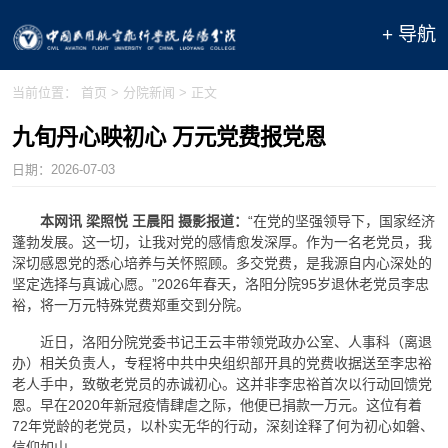
+ 导航
当前位置：
首页
>
分院新闻
> 正文
九旬丹心映初心 万元党费报党恩
日期：
2026-07-03
本网讯 梁照悦 王晨阳 摄影报道：
“在党的坚强领导下，国家经济
蓬勃发展。这一切，让我对党的感情愈发深厚。作为一名老党员，我
深切感恩党的悉心培养与关怀照顾。多交党费，是我源自内心深处的
坚定选择与真诚心愿。”2026年春天，洛阳分院95岁退休老党员李忠
裕，将一万元特殊党费郑重交到分院。
近日，洛阳分院党委书记王云丰带领党政办公室、人事科（离退
办）相关负责人，专程将中共中央组织部开具的党费收据送至李忠裕
老人手中，致敬老党员的赤诚初心。这并非李忠裕首次以行动回馈党
恩。早在2020年新冠疫情肆虐之际，他便已捐款一万元。这位有着
72年党龄的老党员，以朴实无华的行动，深刻诠释了何为初心如磐、
信仰如山。