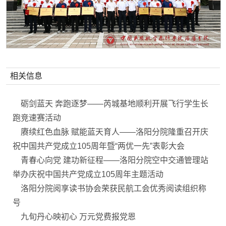
相关信息
砺剑蓝天 奔跑逐梦——芮城基地顺利开展飞行学生长
跑竞速赛活动
赓续红色血脉 赋能蓝天育人——洛阳分院隆重召开庆
祝中国共产党成立105周年暨“两优一先”表彰大会
青春心向党 建功新征程——洛阳分院空中交通管理站
举办庆祝中国共产党成立105周年主题活动
洛阳分院阅享读书协会荣获民航工会优秀阅读组织称
号
九旬丹心映初心 万元党费报党恩