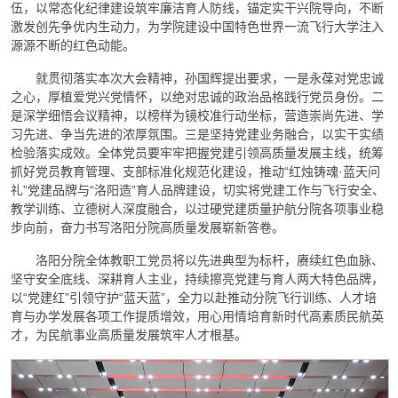
伍，以常态化纪律建设筑牢廉洁育人防线，锚定实干兴院导向，不断
激发创先争优内生动力，为学院建设中国特色世界一流飞行大学注入
源源不断的红色动能。
就贯彻落实本次大会精神，孙国辉提出要求，一是永葆对党忠诚
之心，厚植爱党兴党情怀，以绝对忠诚的政治品格践行党员身份。二
是深学细悟会议精神，以榜样为镜校准行动坐标，营造崇尚先进、学
习先进、争当先进的浓厚氛围。三是坚持党建业务融合，以实干实绩
检验落实成效。全体党员要牢牢把握党建引领高质量发展主线，统筹
抓好党员教育管理、支部标准化规范化建设，推动“红烛铸魂·蓝天问
礼”党建品牌与“洛阳造”育人品牌建设，切实将党建工作与飞行安全、
教学训练、立德树人深度融合，以过硬党建质量护航分院各项事业稳
步向前，奋力书写洛阳分院高质量发展崭新答卷。
洛阳分院全体教职工党员将以先进典型为标杆，赓续红色血脉、
坚守安全底线、深耕育人主业，持续擦亮党建与育人两大特色品牌，
以“党建红”引领守护“蓝天蓝”，全力以赴推动分院飞行训练、人才培
育与办学发展各项工作提质增效，用心用情培育新时代高素质民航英
才，为民航事业高质量发展筑牢人才根基。