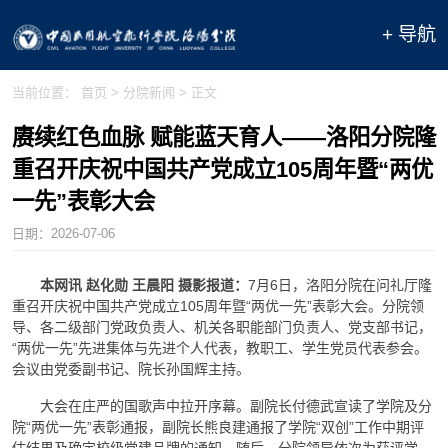
+ 导航
当前位置：
首页
>
分院新闻
> 正文
赓续红色血脉 赋能蓝天育人——洛阳分院隆
重召开庆祝中国共产党成立105周年暨“两优
一先”表彰大会
日期：
2026-07-06
本网讯 赵化勋 王晨阳 摄影报道：
7月6日，洛阳分院在问礼厅隆
重召开庆祝中国共产党成立105周年暨“两优一先”表彰大会。分院领
导、各二级部门党政负责人、机关各职能部门负责人、党支部书记，
“两优一先”先进集体与先进个人代表，教职工、学生党员代表参会。
会议由党委副书记、院长孙国辉主持。
大会在庄严的国歌声中拉开序幕。副院长付德武宣读了学院及分
院“两优一先”表彰通报，副院长熊良建通报了学院“双创”工作中期评