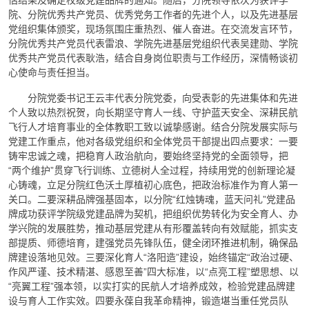
估结果及确定校级党建品牌的通知。随后，分院领导依次为获评学
院、分院优秀共产党员、优秀党务工作者的先进个人，以及先进基层
党组织集体颁奖，现场氛围庄重热烈、催人奋进。在交流发言环节，
分院优秀共产党员代表雷浪、学院先进基层党组织代表吴建勋、学院
优秀共产党员代表耿浩，结合自身岗位职责与工作经历，深情畅谈初
心使命与责任担当。
分院党委书记王云丰代表分院党委，向受表彰的先进集体和先进
个人致以热烈祝贺，向长期坚守育人一线、守护蓝天安全、深耕民航
飞行人才培育事业的全体教职工致以诚挚感谢。结合分院发展实际与
党建工作重点，他对各级党组织和全体党员干部提出四点要求：一要
铸牢忠诚之魂，把稳育人政治航向，要始终坚持党的全面领导，把
“两个维护”贯穿飞行训练、立德树人全过程，持续用党的创新理论凝
心铸魂，立足分院红色沃土厚植初心底色，把政治标准作为育人第一
关口。二要深耕品牌强基固本，以分院“红烛铸魂，蓝天问礼”党建品
牌成功获评学院级党建品牌为契机，把组织优势转化为安全育人、办
学兴院的发展胜势，推动基层党建从有形覆盖转向有效赋能，抓实支
部提质、师德培育，建强党员先锋队伍，健全闭环推进机制，确保品
牌建设落地见效。三要深化育人“洛阳造”建设，始终锚定“政治过硬、
作风严谨、技术精湛、感恩至善”四大标准，以“点亮工程”塑思想、以
“亮翼工程”强本领，以实打实的民航人才培养成效，检验党建品牌建
设与育人工作实效。四要永葆自我革命精神，锻造堪当重任党员队